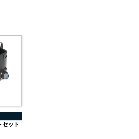
トセット
）