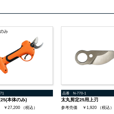
71
品番 N-770-1
25(本体のみ)
太丸剪定25用上刃
￥27,200 （税込）
参考売価 ￥1,920 （税込