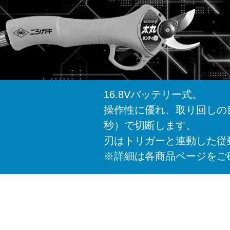
16.8Vバッテリー式。
操作性に優れ、取り回しの良
秒）で切断します。
刃はトリガーと連動した従
※詳細は各商品ページをご