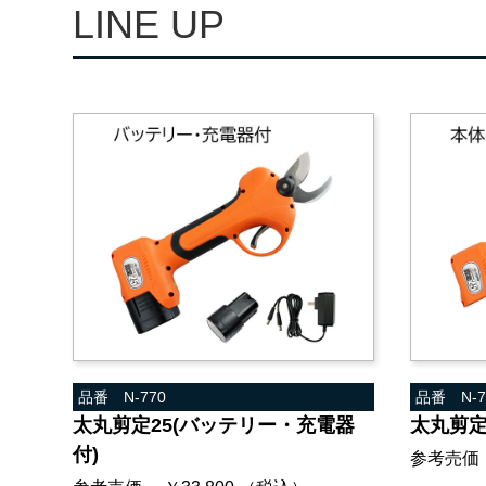
L
I
N
E
U
P
品番 N-770
品番 N-7
太丸剪定25(バッテリー・充電器
太丸剪定
付)
参考売価 