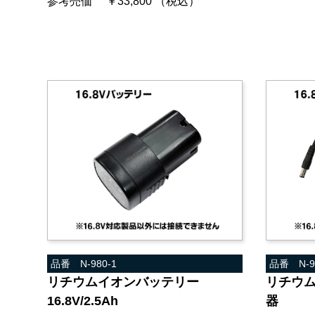
参考売価 ￥33,800 （税込）
品番 N-980-1
品番 N-9
リチウムイオンバッテリー
リチウムイ
16.8V/2.5Ah
器