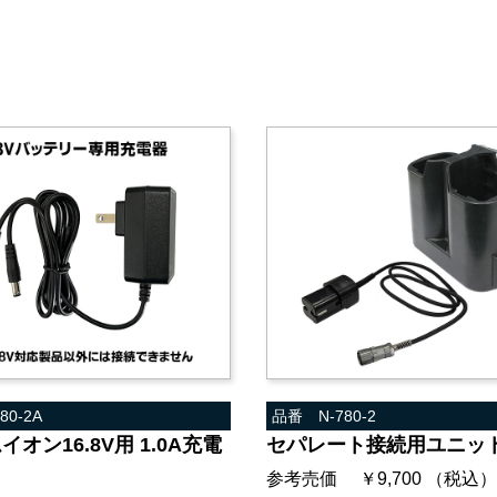
80-2A
品番 N-780-2
オン16.8V用 1.0A充電
セパレート接続用ユニッ
参考売価 ￥9,700 （税込