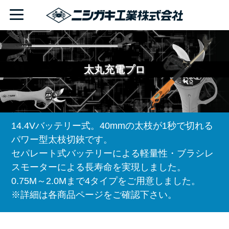
太丸充電プロ
14.4Vバッテリー式。40mmの太枝が1秒で切れる
パワー型太枝切鋏です。
セパレート式バッテリーによる軽量性・ブラシレ
スモーターによる長寿命を実現しました。
0.75M～2.0Mまで4タイプをご用意しました。
※詳細は各商品ページをご確認下さい。