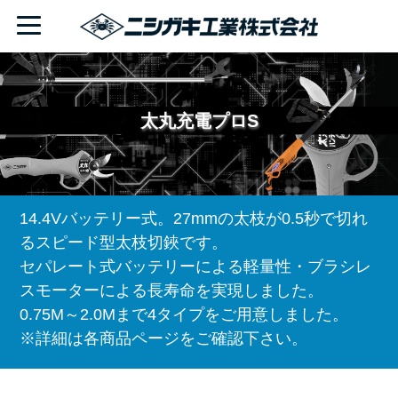
太丸充電プロS
14.4Vバッテリー式。27mmの太枝が0.5秒で切れ
るスピード型太枝切鋏です。
セパレート式バッテリーによる軽量性・ブラシレ
スモーターによる長寿命を実現しました。
0.75M～2.0Mまで4タイプをご用意しました。
※詳細は各商品ページをご確認下さい。