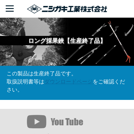
ロング採果鋏【生産終了品】
この製品は生産終了品です。
取扱説明書等は
ダウンロードページ
をご確認くだ
さい。