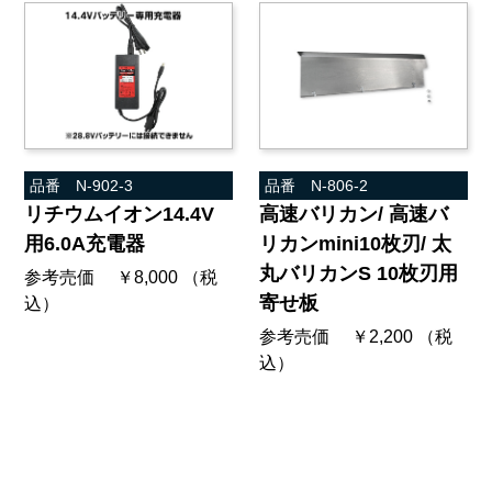
品番 N-902-3
品番 N-806-2
リチウムイオン14.4V
高速バリカン/ 高速バ
用6.0A充電器
リカンmini10枚刃/ 太
丸バリカンS 10枚刃用
参考売価 ￥8,000 （税
寄せ板
込）
参考売価 ￥2,200 （税
込）