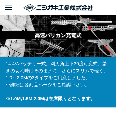
高速バリカン充電式
14.4Vバッテリー式。刈刃角上下30度可変式。驚
きの切れ味はそのままに、さらにスリムで軽く。
1.0～2.0Mの3タイプをご用意しました。
※詳細は各商品ページをご確認下さい。
※1.0M,1.5M,2.0Mは在庫限りとなります。