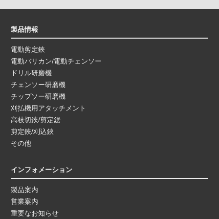
製品情報
電動剪定鋏
電動バリカン/電動チェンソー
ドリル研磨機
チェンソー研磨機
チップソー研磨機
刈払機用アタッチメント
高枝切鋏/剪定鋸
剪定鋏/刈込鋏
その他
インフォメーション
製品案内
営業案内
重要なお知らせ