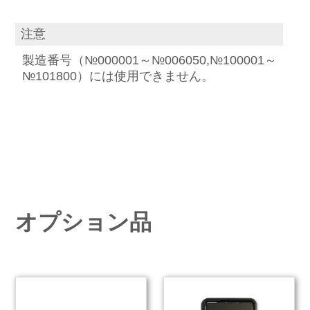
注意
製造番号（№000001～№006050,№100001～
№101800）には使用できません。
オプション品