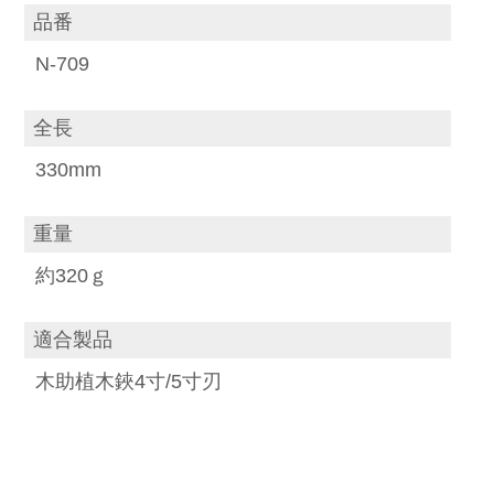
品番
N-709
全長
330mm
重量
約320ｇ
適合製品
木助植木鋏4寸/5寸刃