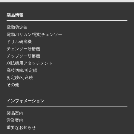
製品情報
電動剪定鋏
電動バリカン/電動チェンソー
ドリル研磨機
チェンソー研磨機
チップソー研磨機
刈払機用アタッチメント
高枝切鋏/剪定鋸
剪定鋏/刈込鋏
その他
インフォメーション
製品案内
営業案内
重要なお知らせ