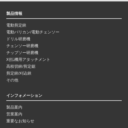
製品情報
電動剪定鋏
電動バリカン/電動チェンソー
ドリル研磨機
チェンソー研磨機
チップソー研磨機
刈払機用アタッチメント
高枝切鋏/剪定鋸
剪定鋏/刈込鋏
その他
インフォメーション
製品案内
営業案内
重要なお知らせ